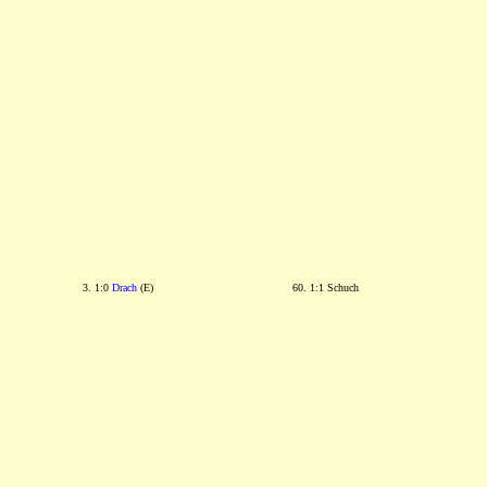
3. 1:0
Drach
(E)
60. 1:1 Schuch