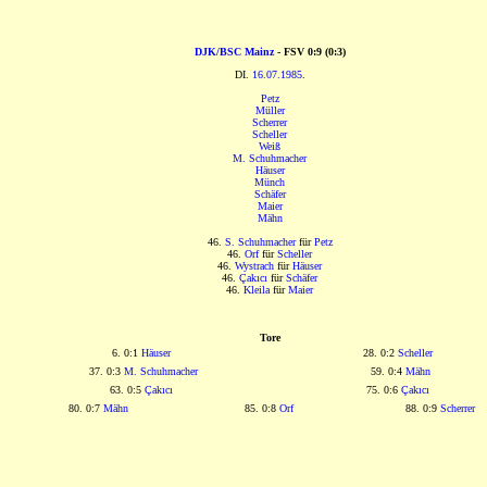
DJK/BSC Mainz
- FSV 0:9 (0:3)
DI.
16.07.1985
.
Petz
Müller
Scherrer
Scheller
Weiß
M. Schuhmacher
Häuser
Münch
Schäfer
Maier
Mähn
46.
S. Schuhmacher
für
Petz
46.
Orf
für
Scheller
46.
Wystrach
für
Häuser
46.
Çakıcı
für
Schäfer
46.
Kleila
für
Maier
Tore
6. 0:1
Häuser
28. 0:2
Scheller
37. 0:3
M. Schuhmacher
59. 0:4
Mähn
63. 0:5
Çakıcı
75. 0:6
Çakıcı
80. 0:7
Mähn
85. 0:8
Orf
88. 0:9
Scherrer