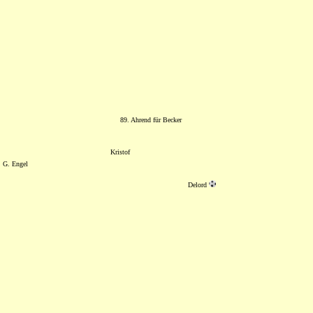
89. Ahrend für Becker
Kristof
G. Engel
Delord