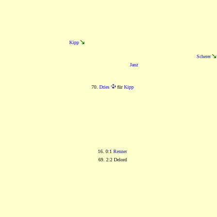
Kipp
Scherer
Janz
70.
Dries
für
Kipp
16. 0:1
Renner
69. 2:2 Delord