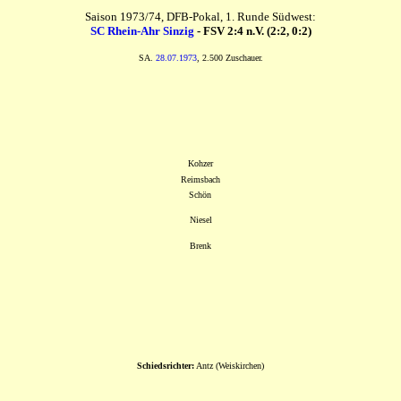
Saison 1973/74, DFB-Pokal, 1. Runde Südwest:
SC Rhein-Ahr Sinzig
- FSV 2:4 n.V. (2:2, 0:2)
SA.
28.07.1973
, 2.500 Zuschauer.
Kohzer
Reimsbach
Schön
Niesel
Brenk
Schiedsrichter:
Antz (Weiskirchen)