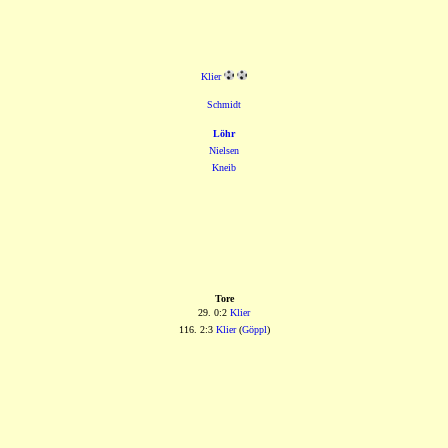
Klier
Schmidt
Löhr
Nielsen
Kneib
Tore
29. 0:2
Klier
116. 2:3
Klier
(
Göppl
)