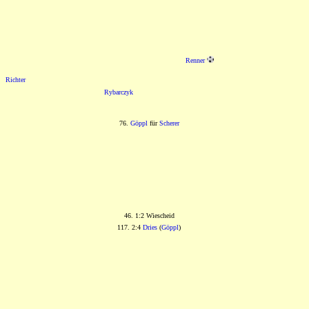
Renner
Richter
Rybarczyk
76.
Göppl
für
Scherer
46. 1:2 Wiescheid
117. 2:4
Dries
(
Göppl
)