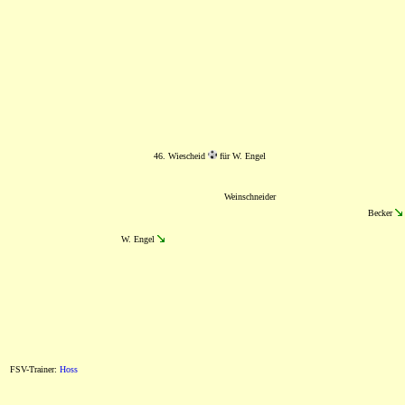
46. Wiescheid
für W. Engel
Weinschneider
Becker
W. Engel
FSV-Trainer:
Hoss